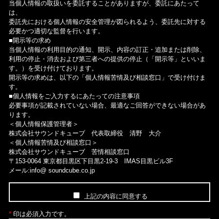
当個人情報の取扱いを委託することがありますが、委託にあたって
は、
委託先における個人情報の安全管理が図られるよう、委託先に対する
必要かつ適切な監督を行います。
■開示等の求め
当個人情報の利用目的の通知、開示、内容の訂正・追加または削除、
利用の停止・消去および第三者への提供の停止（「開示等」といいま
す。）を受け付けております。
開示等の求めは、以下の「個人情報苦情及び相談窓口」で受け付けま
す。
■個人情報をご入力するにあたっての注意事項
必要事項が記載されていない場合、最適なご回答ができない場合があ
ります。
＜個人情報保護管理者＞
株式会社サウンドキューブ 代表取締役 清野 大介
＜個人情報苦情及び相談窓口＞
株式会社サウンドキューブ 苦情相談窓口
〒153-0064 東京都目黒区下目黒2-19-3 IMAS目黒ビル3F
メール:info@ soundcube.co.jp
上記の内容に同意する
*
印は必須入力です。